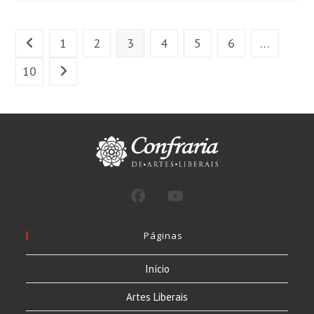
1
2
3
4
5
6
…
Ir para a página anterior
10
Ir para a próxima página
Páginas
Início
Artes Liberais