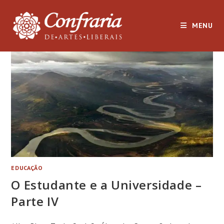
Ir
para
MENU
o
conteúdo
EDUCAÇÃO
O Estudante e a Universidade –
Parte IV