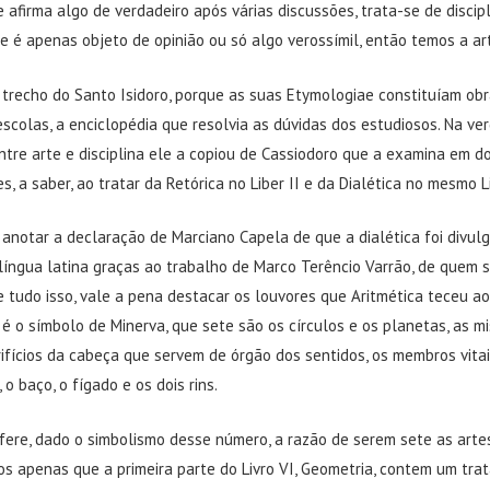
 afirma algo de verdadeiro após várias discussões, trata-se de discip
e é apenas objeto de opinião ou só algo verossímil, então temos a ar
 trecho do Santo Isidoro, porque as suas Etymologiae constituíam ob
escolas, a enciclopédia que resolvia as dúvidas dos estudiosos. Na ve
ntre arte e disciplina ele a copiou de Cassiodoro que a examina em d
s, a saber, ao tratar da Retórica no Liber II e da Dialética no mesmo Li
 anotar a declaração de Marciano Capela de que a dialética foi divul
 língua latina graças ao trabalho de Marco Terêncio Varrão, de quem 
 tudo isso, vale a pena destacar os louvores que Aritmética teceu a
é o símbolo de Minerva, que sete são os círculos e os planetas, as m
ifícios da cabeça que servem de órgão dos sentidos, os membros vitais
o baço, o fígado e os dois rins.
fere, dado o simbolismo desse número, a razão de serem sete as artes 
os apenas que a primeira parte do Livro VI, Geometria, contem um tra