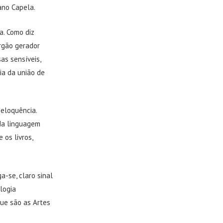
ano Capela.
a. Como diz
rgão gerador
as sensíveis,
ia da união de
eloquência.
da linguagem
 os livros,
a-se, claro sinal
logia
que são as Artes