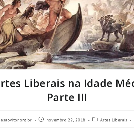
rtes Liberais na Idade Mé
Parte III
Post
Categoria
saovitor.org.br
novembro 22, 2018
Artes Liberais
publicado:
do
post: