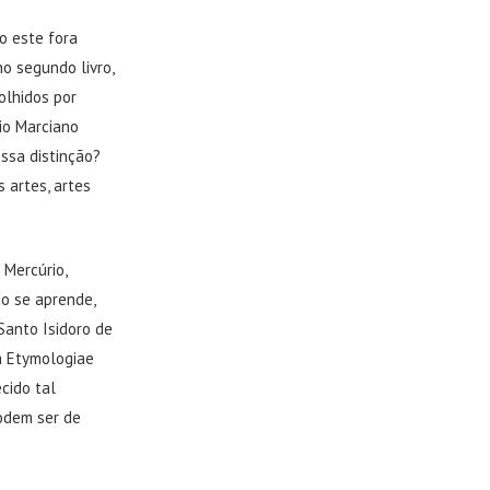
o este fora
o segundo livro,
olhidos por
rio Marciano
essa distinção?
 artes, artes
 Mercúrio,
do se aprende,
 Santo Isidoro de
ra Etymologiae
ecido tal
odem ser de