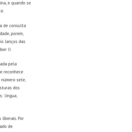
lina, e quando se
te.
ra de consulta
rdade, porem,
ois lanços das
ber II.
gada pela
se reconhece
o número sete,
isturas dos
: língua,
liberais. Por
tado de