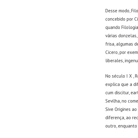
Desse modo, Filo
concebido por C
quando Filologia
várias donzelas,
frisa, algumas d
Cícero, por exem
liberales, ingen
No século I X , 
explica que a di
cum discitur, ea
Sevilha, no come
Sive Origines ao
diferença, ao r
outro, enquanto 