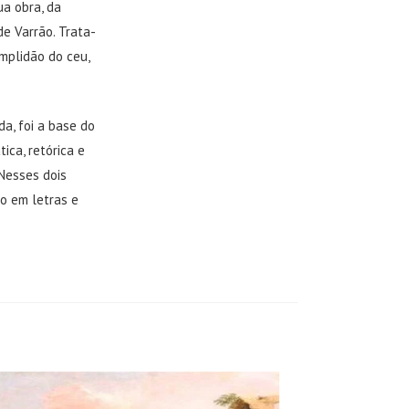
ua obra, da
de Varrão. Trata-
amplidão do ceu,
a, foi a base do
ica, retórica e
 Nesses dois
o em letras e