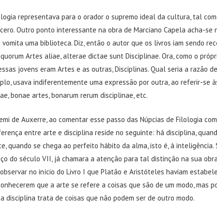
logia representava para o orador o supremo ideal da cultura, tal com
ícero. Outro ponto interessante na obra de Marciano Capela acha-se n
 vomita uma biblioteca. Diz, então o autor que os livros iam sendo rec
 quorum Artes aliae, alterae dictae sunt Disciplinae. Ora, como o próp
essas jovens eram Artes e as outras, Disciplinas. Qual seria a razão d
plo, usava indiferentemente uma expressão por outra, ao referir-se às
uae, bonae artes, bonarum rerum disciplinae, etc.
Remi de Auxerre, ao comentar esse passo das Núpcias de Filologia com
ferença entre arte e disciplina reside no seguinte: há disciplina, quan
rte, quando se chega ao perfeito hábito da alma, isto é, à inteligência.
ço do século VII, já chamara a atenção para tal distinção na sua ob
 observar no início do Livro I que Platão e Aristóteles haviam estabel
econhecerem que a arte se refere a coisas que são de um modo, mas p
a disciplina trata de coisas que não podem ser de outro modo.