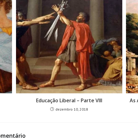
Educação Liberal – Parte VIII
As 
dezembro 10, 2018
omentário