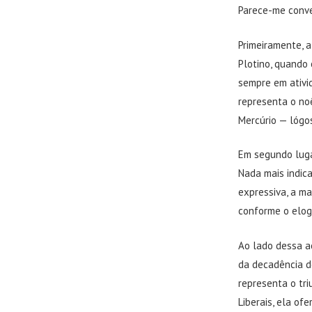
Parece-me conve
Primeiramente, a
Plotino, quando
sempre em ativid
representa o noê
Mercúrio — lógos
Em segundo luga
Nada mais indic
expressiva, a ma
conforme o elog
Ao lado dessa ac
da decadência do
representa o tri
Liberais, ela o