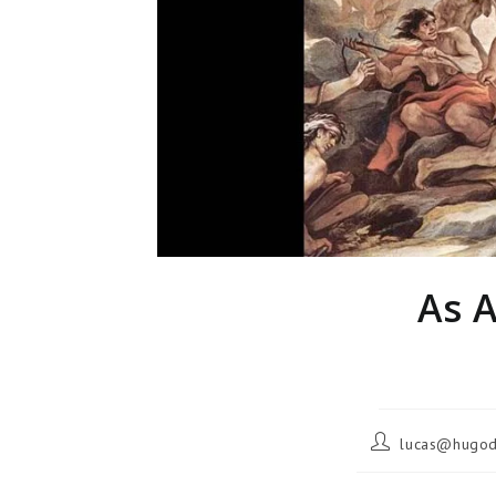
As A
Autor
lucas@hugode
do
post: