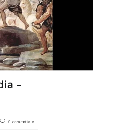
dia –
Comentários
0 comentário
do
post: