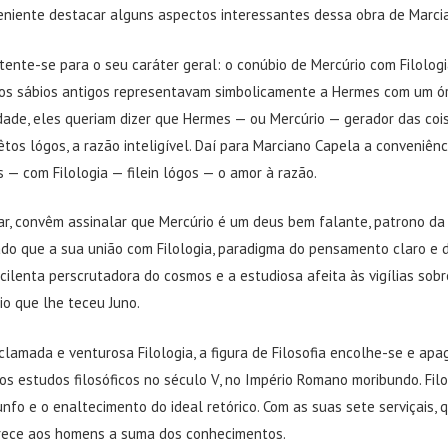
niente destacar alguns aspectos interessantes dessa obra de Marci
tente-se para o seu caráter geral: o conúbio de Mercúrio com Filologi
 os sábios antigos representavam simbolicamente a Hermes com um ó
ade, eles queriam dizer que Hermes — ou Mercúrio — gerador das cois
tos lógos, a razão inteligível. Daí para Marciano Capela a conveniênc
 — com Filologia — filein lógos — o amor à razão.
r, convêm assinalar que Mercúrio é um deus bem falante, patrono da 
ado que a sua união com Filologia, paradigma do pensamento claro e 
cilenta perscrutadora do cosmos e a estudiosa afeita às vigílias sobre
io que lhe teceu Juno.
lamada e venturosa Filologia, a figura de Filosofia encolhe-se e apag
s estudos filosóficos no século V, no Império Romano moribundo. Filo
unfo e o enaltecimento do ideal retórico. Com as suas sete serviçais, 
ferece aos homens a suma dos conhecimentos.