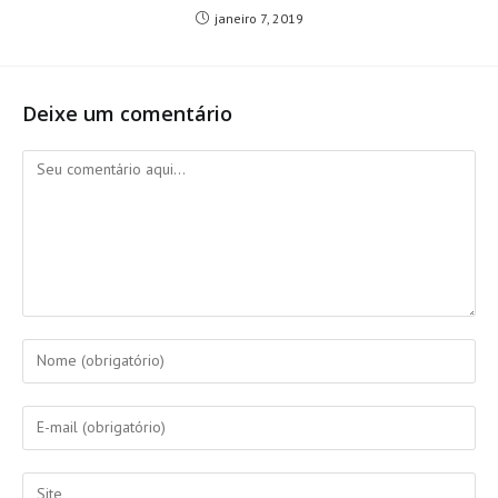
janeiro 7, 2019
Deixe um comentário
Comentário
Digite
seu
nome
Digite
ou
seu
nome
endereço
Digite
de