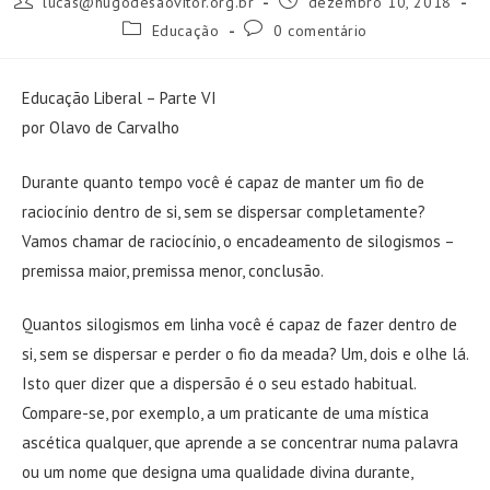
lucas@hugodesaovitor.org.br
dezembro 10, 2018
do
publicado:
Categoria
Comentários
Educação
0 comentário
post:
do
do
post:
post:
Educação Liberal – Parte VI
por Olavo de Carvalho
Durante quanto tempo você é capaz de manter um fio de
raciocínio dentro de si, sem se dispersar completamente?
Vamos chamar de raciocínio, o encadeamento de silogismos –
premissa maior, premissa menor, conclusão.
Quantos silogismos em linha você é capaz de fazer dentro de
si, sem se dispersar e perder o fio da meada? Um, dois e olhe lá.
Isto quer dizer que a dispersão é o seu estado habitual.
Compare-se, por exemplo, a um praticante de uma mística
ascética qualquer, que aprende a se concentrar numa palavra
ou um nome que designa uma qualidade divina durante,