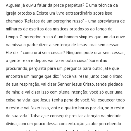
Alguém já ouviu falar da prece perpétua? É uma técnica da
igreja ortodoxa. Existe um livro extraordinário sobre isso
chamado “Relatos de um peregrino russo” – uma abreviatura de
milhares de escritos dos místicos ortodoxos ao longo do
tempo. O peregrino russo é um homem simples que um dia ouve
na missa o padre dizer a sentença de Jesus: orai sem cessar.
Ele diz: ” como orai sem cessar? Ninguém pode orar sem cessar,
a gente reza e depois vai fazer outra coisa.” Sai então
procurando, pergunta para um, pergunta para outro, até que
encontra um monge que diz: ” você vai rezar junto com o ritmo
de sua respiração, vai dizer Senhor Jesus Cristo, tende piedade
de mim; e vai dizer isso com plena intenção; você só quer uma
coisa na vida: que Jesus tenha pena de você. Vai esquecer todo
o resto e vai fazer isso, vinte e quatro horas por dia, pelo resto
de sua vida.” Talvez, se conseguir prestar atenção na piedade
divina, com um pouco dessa concentração, acabe percebendo