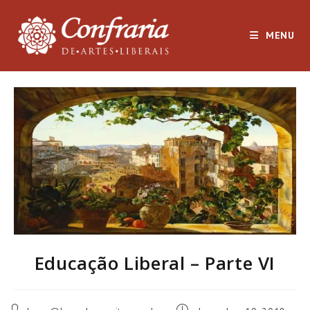
Ir
para
MENU
o
conteúdo
Educação Liberal – Parte VI
Autor
Post