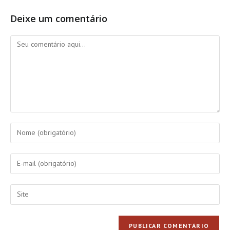
Deixe um comentário
Comentário
Digite
seu
nome
Digite
ou
seu
nome
endereço
Digite
de
de
o
usuário
e-
URL
para
mail
do