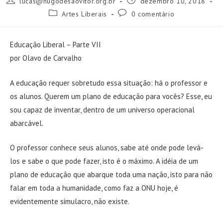
lucas@hugodesaovitor.org.br
dezembro 10, 2018
do
publicado:
Categoria
Comentários
Artes Liberais
0 comentário
post:
do
do
post:
post:
Educação Liberal – Parte VII
por Olavo de Carvalho
A educação requer sobretudo essa situação: há o professor e
os alunos. Querem um plano de educação para vocês? Esse, eu
sou capaz de inventar, dentro de um universo operacional
abarcável.
O professor conhece seus alunos, sabe até onde pode levá-
los e sabe o que pode fazer, isto é o máximo. A idéia de um
plano de educação que abarque toda uma nação, isto para não
falar em toda a humanidade, como faz a ONU hoje, é
evidentemente simulacro, não existe.