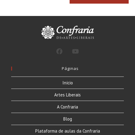
comentar
para
seu
comentar
site
(opcional)
Páginas
Início
Artes Liberais
A Confraria
Blog
Plataforma de aulas da Confraria