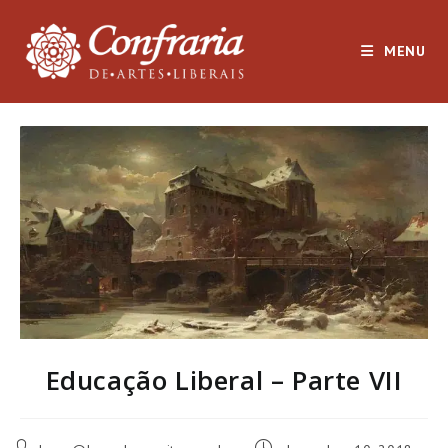
Ir
para
MENU
o
conteúdo
Educação Liberal – Parte VII
Autor
Post