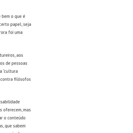
e bem o que é
certo papel, seja
rora foi uma
ureiros, aos
ços de pessoas
a “cultura
 contra filósofos
nsabilidade
s oferecem, mas
ar o conteúdo
nas, que sabem