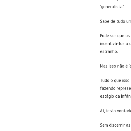
“generalista”.
Sabe de tudo um 
Pode ser que os
incentivá-los a 
estranho.
Mas isso não é “
Tudo o que isso 
fazendo represe
estágio da infân
Aí, terão vonta
Sem discernir a