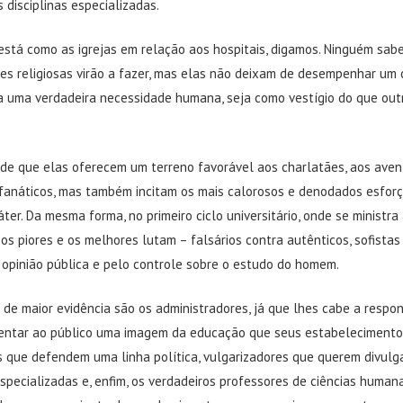
 disciplinas especializadas.
 está como as igrejas em relação aos hospitais, digamos. Ninguém sab
ões religiosas virão a fazer, mas elas não deixam de desempenhar um 
a uma verdadeira necessidade humana, seja como vestígio do que out
 de que elas oferecem um terreno favorável aos charlatães, aos avent
fanáticos, mas também incitam os mais calorosos e denodados esfor
ter. Da mesma forma, no primeiro ciclo universitário, onde se ministra 
 os piores e os melhores lutam – falsários contra autênticos, sofistas
 opinião pública e pelo controle sobre o estudo do homem.
de maior evidência são os administradores, já que lhes cabe a respo
entar ao público uma imagem da educação que seus estabelecimento
que defendem uma linha política, vulgarizadores que querem divulg
especializadas e, enfim, os verdadeiros professores de ciências huma