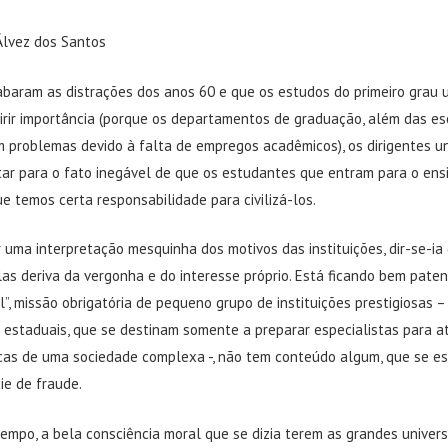
Álvez dos Santos
baram as distrações dos anos 60 e que os estudos do primeiro grau u
irir importância (porque os departamentos de graduação, além das es
êm problemas devido à falta de empregos acadêmicos), os dirigentes un
tar para o fato inegável de que os estudantes que entram para o ensi
que temos certa responsabilidade para civilizá-los.
uma interpretação mesquinha dos motivos das instituições, dir-se-ia
as deriva da vergonha e do interesse próprio. Está ficando bem pate
l”, missão obrigatória de pequeno grupo de instituições prestigiosas –
 estaduais, que se destinam somente a preparar especialistas para a
icas de uma sociedade complexa -, não tem conteúdo algum, que se e
ie de fraude.
empo, a bela consciência moral que se dizia terem as grandes univer