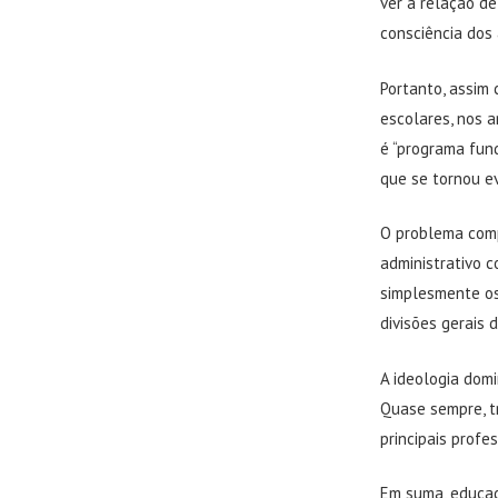
ver a relação d
consciência dos 
Portanto, assim 
escolares, nos a
é “programa fun
que se tornou ev
O problema compo
administrativo 
simplesmente os 
divisões gerais d
A ideologia domi
Quase sempre, tr
principais profe
Em suma, educa