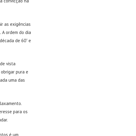
a convicção na
ir as exigências
. A ordem do dia
década de 60” e
de vista
obrigar pura e
 cada uma das
elaxamento.
eresse para os
udar.
ntos é um