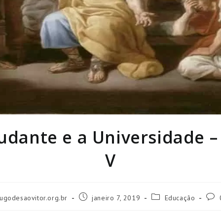
udante e a Universidade –
V
Post
Categoria
Come
ugodesaovitor.org.br
janeiro 7, 2019
Educação
publicado:
do
do
post:
post: