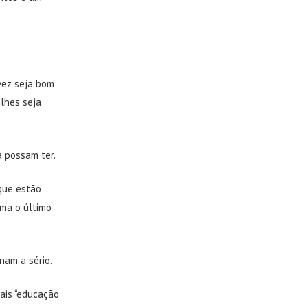
vez seja bom
 lhes seja
a possam ter.
 que estão
rma o último
nam a sério.
ais “educação