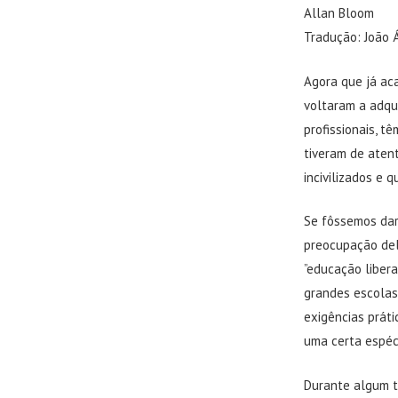
Allan Bloom
Tradução: João 
Agora que já aca
voltaram a adqu
profissionais, t
tiveram de aten
incivilizados e 
Se fôssemos dar 
preocupação del
”educação libera
grandes escolas
exigências prát
uma certa espéc
Durante algum t