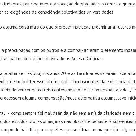
estudantes, principalmente a vocação de gladiadores contra a guerra 
er as exigências da consciência coletiva das universidades.
 alguma coisa mais do que oferecer instrução preliminar a futuros m
 a preocupação com os outros e a compaixão eram o elemento indefi
s as partes do campus devotado às Artes e Ciências.
a poalha se dissipou, nos anos 70, e as faculdades se viram face a f
vidos de todo interesse intelectual – inconscientes da existência de ta
ideia de vencer na carreira antes mesmo de ter observado a vida -, s
ferecessem alguma compensação, ‘meta alternativa alguma, teve iníci
ral” – como sempre foi mal definida, não tem a nítida claridade nem o 
do dos estudos profissionais, mas não obstante persiste, é subvencio
 campo de batalha para aqueles que se situam numa posição algo ex