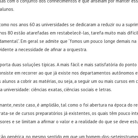
elas com o conjunto dos conhecimentos e que anseiam por manter ess
alunos.
como nos anos 60 as universidades se dedicaram a reduzir ou a suprim
nos 80 estão atarefadas em restabelecê-las, tarefa muito mais difícil
damental”. Em geral se admite que “fomos um pouco longe demais na 
idente a necessidade de afinar a orquestra.
rta duas soluções típicas. A mais fácil e mais satisfatória do ponto 
consiste em recorrer ao que já existe nos departamentos autônomos e 
alunos a cobrir as matérias, ou seja, a seguir um ou mais cursos em
a universidade: ciências exatas, ciências sociais e letras.
nante, neste caso, é amplidão, tal como o foi abertura na época do r
ata-se de cursos preparatórios já existentes, os quais têm pouco int
ssores e se limitam a afirmar o valor e a realidade do que se deve est
ção genérica, no mesmo sentido em que um homem-dos-seteinstrume