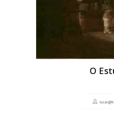
O Est
Autor
lucas@h
do
post: