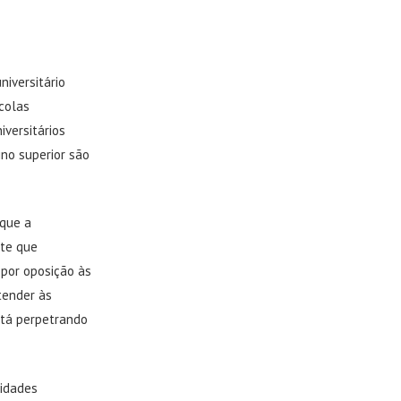
niversitário
colas
iversitários
no superior são
 que a
nte que
 por oposição às
tender às
stá perpetrando
sidades