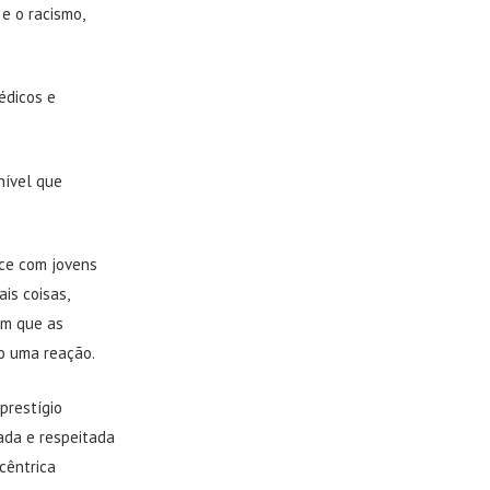
e o racismo,
édicos e
nível que
ace com jovens
is coisas,
em que as
o uma reação.
prestígio
nada e respeitada
cêntrica