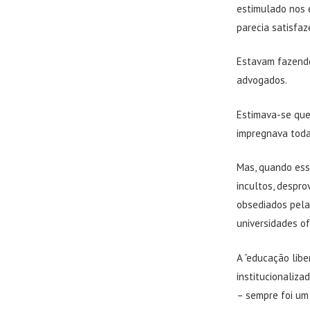
estimulado nos 
parecia satisfaz
Estavam fazendo
advogados.
Estimava-se que
impregnava toda
Mas, quando ess
incultos, despro
obsediados pela 
universidades o
A ”educação libe
institucionaliza
– sempre foi um