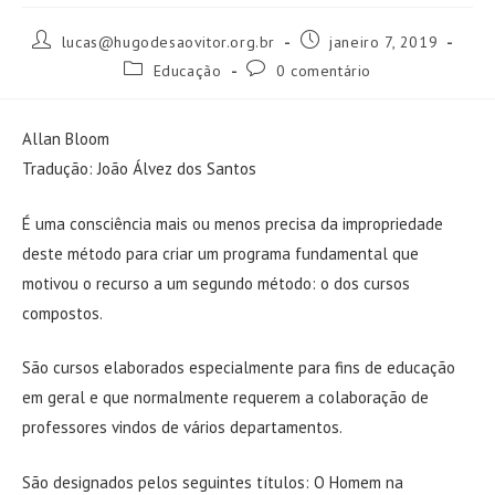
Autor
Post
lucas@hugodesaovitor.org.br
janeiro 7, 2019
do
publicado:
Categoria
Comentários
Educação
0 comentário
post:
do
do
post:
post:
Allan Bloom
Tradução: João Álvez dos Santos
É uma consciência mais ou menos precisa da impropriedade
deste método para criar um programa fundamental que
motivou o recurso a um segundo método: o dos cursos
compostos.
São cursos elaborados especialmente para fins de educação
em geral e que normalmente requerem a colaboração de
professores vindos de vários departamentos.
São designados pelos seguintes títulos: O Homem na