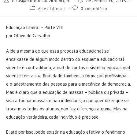
lucas@hugodesaovitor.org.br
dezembro 10, 2018
do
publicado:
Categoria
Comentários
Artes Liberais
0 comentário
post:
do
do
post:
post:
Educação Liberal – Parte VIII
por Olavo de Carvalho
A ideia mesma de que essa proposta educacional se
encaixasse de algum modo dentro do esquema educacional
vigente é contraditória, afinal de contas o sistema educacional
vigente tem a sua finalidade também, a formação profissional
e o adestramento das pessoas para a mecânica da democracia.
Mas é claro que a educação de massas – pública ou privada –
visa a formar massas e não indivíduos, o que quer dizer que se
trocarmos todos os alunos, não faz diferença alguma. Mas na
educação verdadeira, cada indivíduo é precioso.
E, até por isso, pode existir na educação efetiva o fenômeno