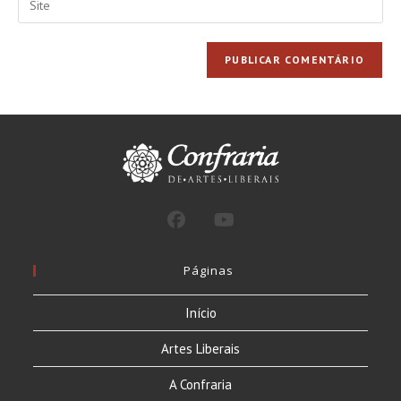
de
de
o
usuário
e-
URL
para
mail
do
comentar
para
seu
comentar
site
(opcional)
Páginas
Início
Artes Liberais
A Confraria