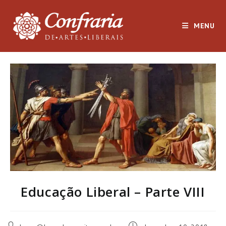
Ir
para
MENU
o
conteúdo
Educação Liberal – Parte VIII
Autor
Post